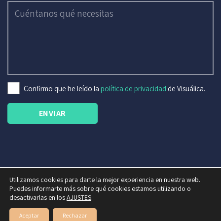
Confirmo que he leído la
política de privacidad
de Visuálica.
Utilizamos cookies para darte la mejor experiencia en nuestra web.
Política de Privacidad
|
Aviso Legal
|
Política de Cookies
|
Puedes informarte más sobre qué cookies estamos utilizando o
info@visualicaoptica.es
desactivarlas en los
AJUSTES
.
2026 © Visuálica
Aceptar
Rechazar